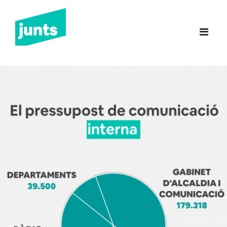
Junts Sant Feliu de
Guíxols
INICI
CANDIDATURA 2023
NOTÍCIES
BUTLLETINS
INCIDÈNCIES
CONTACTE