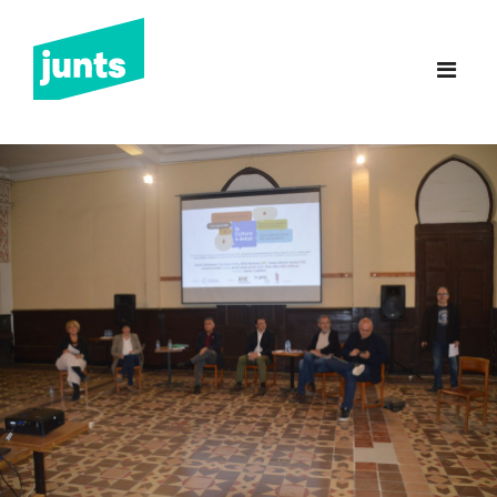
Junts Sant Feliu de
Guíxols
INICI
CANDIDATURA 2023
NOTÍCIES
BUTLLETINS
INCIDÈNCIES
CONTACTE